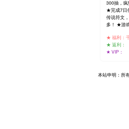
300抽，
★完成7日
传说符文，
多！ ★游戏
★ 福利：
★ 返利：
★ VIP：
本站申明：所