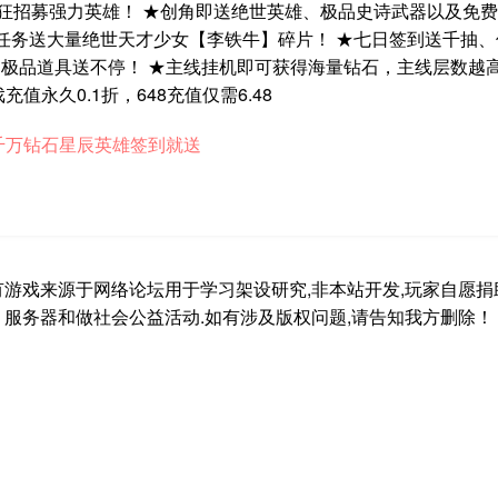
疯狂招募强力英雄！ ★创角即送绝世英雄、极品史诗武器以及免
任务送大量绝世天才少女【李铁牛】碎片！ ★七日签到送千抽、
极品道具送不停！ ★主线挂机即可获得海量钻石，主线层数越
充值永久0.1折，648充值仅需6.48
千万钻石星辰英雄签到就送
有游戏来源于网络论坛用于学习架设研究,非本站开发,玩家自愿捐
服务器和做社会公益活动.如有涉及版权问题,请告知我方删除！