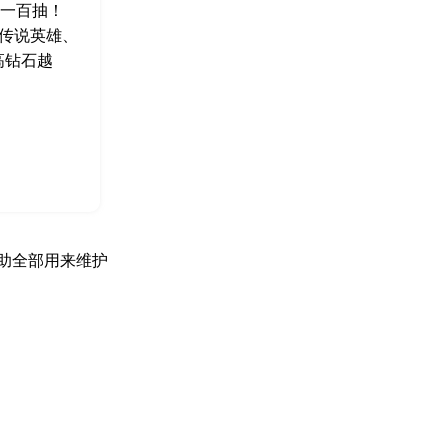
费一百抽！
传说英雄、
高钻石越
助全部用来维护