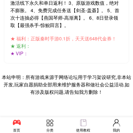
激活线下永久和单日返利！ 3、原版游戏数值，绝对
不膨胀。 4、免费完成任务送【剑圣-盖聂】。 5、首
次十连抽必得【燕国琴师-高渐离】。 6、8日登录领
取【最强杀手-惊鲵田言】。
★ 福利：正版秦时手游0.1折，天天送648代金券！
★ 返利：
★ VIP：
本站申明：所有游戏来源于网络论坛用于学习架设研究,非本站
开发,玩家自愿捐助全部用来维护服务器和做社会公益活动.如
有涉及版权问题,请告知我方删除！
首页
分类
使用教程
我的